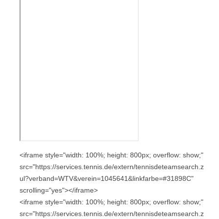
<iframe style="width: 100%; height: 800px; overflow: show;"
src="https://services.tennis.de/extern/tennisdeteamsearch.z
ul?verband=WTV&verein=1045641&linkfarbe=#31898C"
scrolling="yes"></iframe>
<iframe style="width: 100%; height: 800px; overflow: show;"
src="https://services.tennis.de/extern/tennisdeteamsearch.z