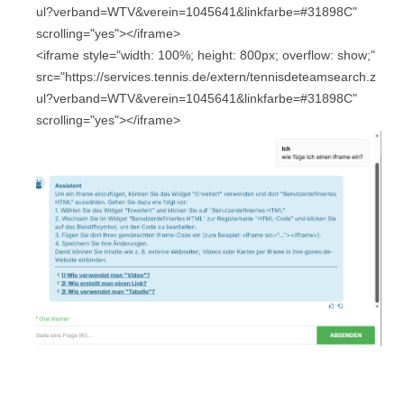
ul?verband=WTV&verein=1045641&linkfarbe=#31898C"
scrolling="yes"></iframe>
<iframe style="width: 100%; height: 800px; overflow: show;"
src="https://services.tennis.de/extern/tennisdeteamsearch.z
ul?verband=WTV&verein=1045641&linkfarbe=#31898C"
scrolling="yes"></iframe>