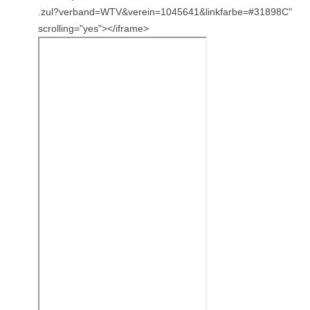
.zul?verband=WTV&verein=1045641&linkfarbe=#31898C"
scrolling="yes"></iframe>