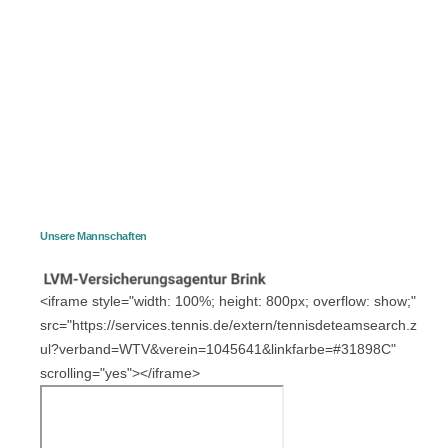
Unsere Mannschaften
<iframe style="width: 100%; height: 800px; overflow: show;"
src="https://services.tennis.de/extern/tennisdeteamsearch.z
ul?verband=WTV&verein=1045641&linkfarbe=#31898C"
scrolling="yes"></iframe>