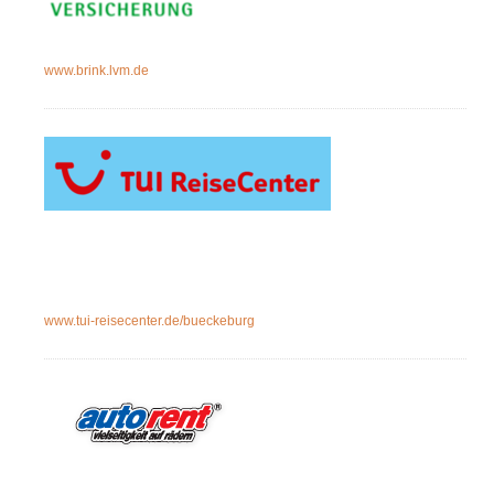
www.brink.lvm.de
www.tui-reisecenter.de/b
ueckeburg